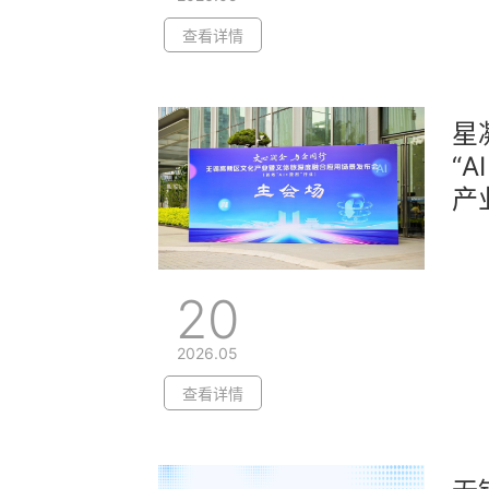
查看详情
星
“
产
20
2026.05
查看详情