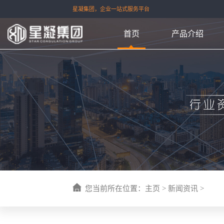
星凝集团，企业一站式服务平台
首页
产品介绍
您当前所在位置：
主页
>
新闻资讯
>