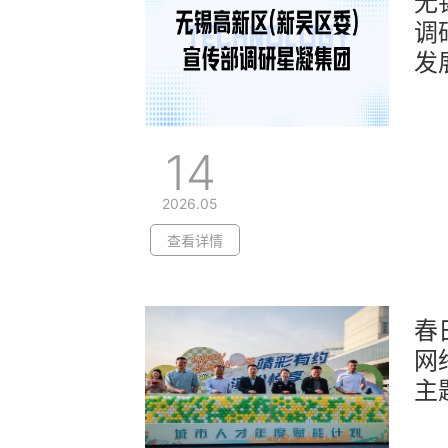
无
调
发
14
2026.05
查看详情
春
网
主